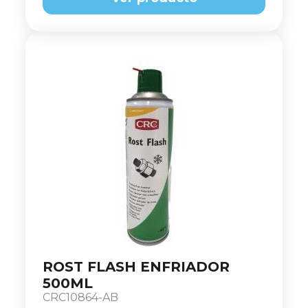
ROST FLASH ENFRIADOR
500ML
CRC10864-AB