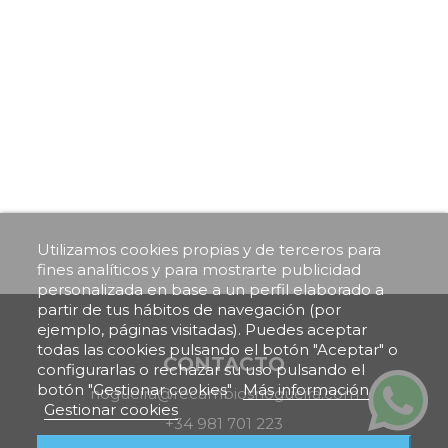
Utilizamos cookies propias y de terceros para
fines analíticos y para mostrarte publicidad
personalizada en base a un perfil elaborado a
partir de tus hábitos de navegación (por
ejemplo, páginas visitadas). Puedes aceptar
todas las cookies pulsando el botón "Aceptar" o
CONTACTO
configurarlas o rechazar su uso pulsando el
botón "Gestionar cookies"
Más información
nogueira@recambiosnogueira.com
Gestionar cookies
+34 981 701 223