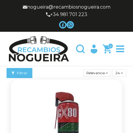
nogueira@recambiosnogueira.com
+34 981 701 223
0
Filtrar
Relevancia
24