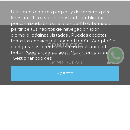
Utilizamos cookies propias y de terceros para
fines analíticos y para mostrarte publicidad
personalizada en base a un perfil elaborado a
partir de tus hábitos de navegación (por
ejemplo, páginas visitadas). Puedes aceptar
todas las cookies pulsando el botón "Aceptar" o
CONTACTO
configurarlas o rechazar su uso pulsando el
botón "Gestionar cookies"
Más información
nogueira@recambiosnogueira.com
Gestionar cookies
+34 981 701 223
ACEPTO
VISÍTANOS
Fase II, Pol. Ind. Bertoa, Rua Cobre H21, 15105, A
Coruña
L-V: 08:00-13:30 | 15:30-19:00
Sábados: 09:30-13:00