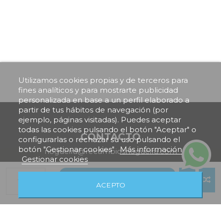
Utilizamos cookies propias y de terceros para
fines analíticos y para mostrarte publicidad
personalizada en base a un perfil elaborado a
partir de tus hábitos de navegación (por
ejemplo, páginas visitadas). Puedes aceptar
todas las cookies pulsando el botón "Aceptar" o
CONTACTO
configurarlas o rechazar su uso pulsando el
botón "Gestionar cookies"
Más información
nogueira@recambiosnogueira.com
Gestionar cookies
+34 981 701 223
Añadir al carrito
ACEPTO
VISÍTANOS