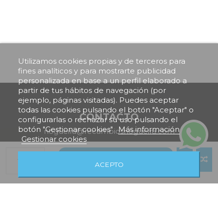
Utilizamos cookies propias y de terceros para
fines analíticos y para mostrarte publicidad
personalizada en base a un perfil elaborado a
partir de tus hábitos de navegación (por
ejemplo, páginas visitadas). Puedes aceptar
todas las cookies pulsando el botón "Aceptar" o
CONTACTO
configurarlas o rechazar su uso pulsando el
botón "Gestionar cookies"
Más información
nogueira@recambiosnogueira.com
Gestionar cookies
+34 981 701 223
Añadir al carrito
ACEPTO
VISÍTANOS
Fase II, Pol. Ind. Bertoa, Rua Cobre H21, 15105, A
Coruña