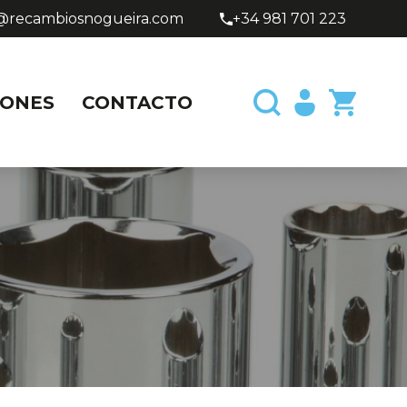
@recambiosnogueira.com
+34 981 701 223
ONES
CONTACTO