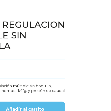
 REGULACION
E SIN
LA
ación múltiple sin boquilla,
 hembra 1/4"g. y presión de caudal
Añadir al carrito